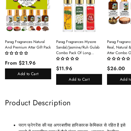
Parag Fragrances Natural
Parag Fragrances Mysore
Parag Fragranc
And Premium Attar Gift Pack
Sandal/Jasmine/Ruh Gulab
Real, Natural 
Combo Pack Of Long
Attar Combo O
Lasting Perfume 8ml X 3 Pc
(Limited Time/
From $21.96
Total 24ml Perfume Spray
(Kasturi/Chan
$11.96
$26.00
For Men And Women
Rani)
Add to Cart
Add to Cart
Add t
Product Description
पराग फ्रेगरेंस की यह अगरबत्तीया हानिकारक केमिकल से रहित है इसे