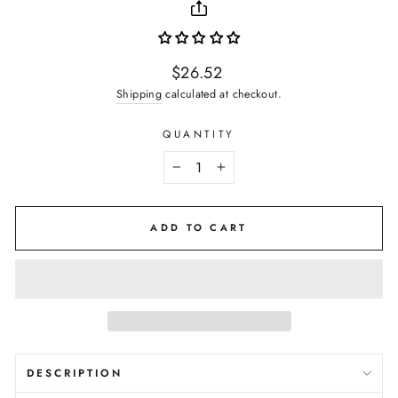
Regular
$26.52
price
Shipping
calculated at checkout.
QUANTITY
−
+
ADD TO CART
DESCRIPTION