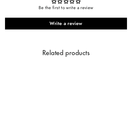
Be the first to write a review
Write a review
Related products
Parag Fragrances Shuddh
Kamal Agarbatti 250 GM