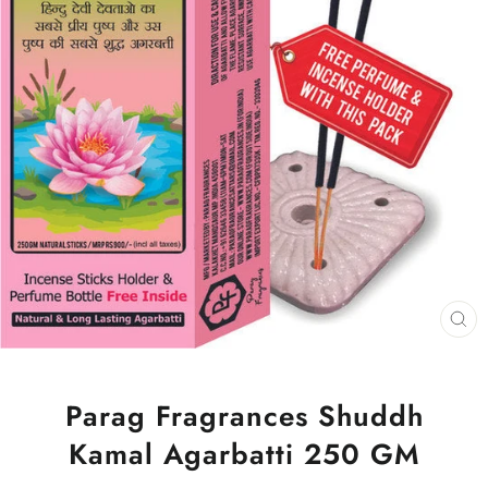
CL
(ES
Parag Fragrances Shuddh
Kamal Agarbatti 250 GM