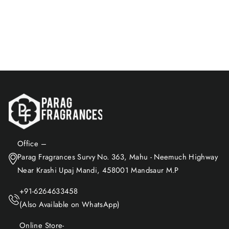
$26.52
Add to Cart
Office –
Parag Fragrances Survy No. 363, Mahu - Neemuch Highway
Near Krashi Upaj Mandi, 458001 Mandsaur M.P
+91-6264633458
(Also Available on WhatsApp)
Online Store-