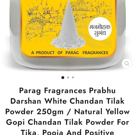
CL
(ES
Parag Fragrances Prabhu
Darshan White Chandan Tilak
Powder 250gm / Natural Yellow
Gopi Chandan Tilak Powder For
Tika, Pooja And Positive