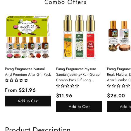
Combo Offers
Parag Fragrances Natural
Parag Fragrances Mysore
Parag Fragranc
And Premium Attar Gift Pack
Sandal/Jasmine/Ruh Gulab
Real, Natural 
Combo Pack Of Long
Attar Combo O
Lasting Perfume 8ml X 3 Pc
(Limited Time/
From $21.96
Total 24ml Perfume Spray
(Kasturi/Chan
$11.96
$26.00
For Men And Women
Rani)
Add to Cart
Add to Cart
Add t
Product Description