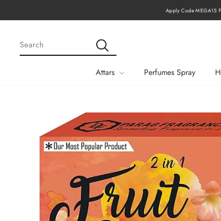
Skip
Apply Code MEGA15 Fo
to
content
SEARCH
Search
Attars
Perfumes Spray
H