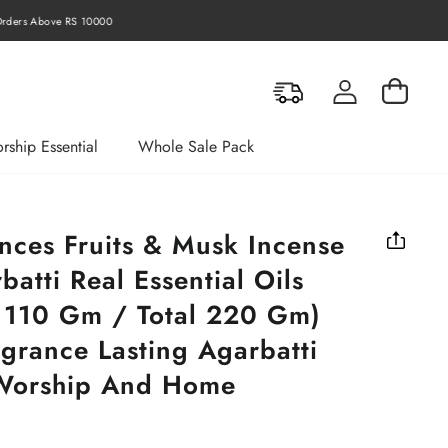
rders Above RS 10000
Log in
Cart
rship Essential
Whole Sale Pack
nces Fruits & Musk Incense
batti Real Essential Oils
 110 Gm / Total 220 Gm)
grance Lasting Agarbatti
 Worship And Home