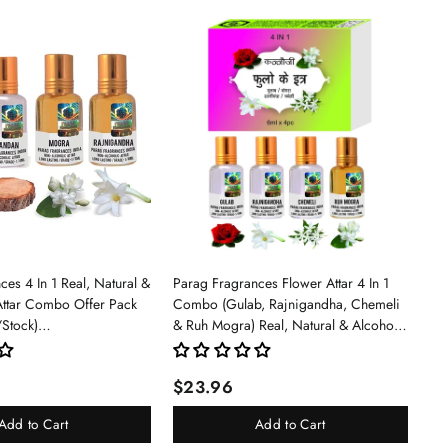
es 4 In 1 Real, Natural &
Parag Fragrances Flower Attar 4 In 1
Attar Combo Offer Pack
Combo (Gulab, Rajnigandha, Chemeli
/Stock)
& Ruh Mogra) Real, Natural & Alcohol
an/Mogra/Rajnigandha)
Free Grade 1 Attar/Long Lasting Liquid
Perfume For Unisex, 6ml - Rose
$23.96
Add to Cart
Add to Cart