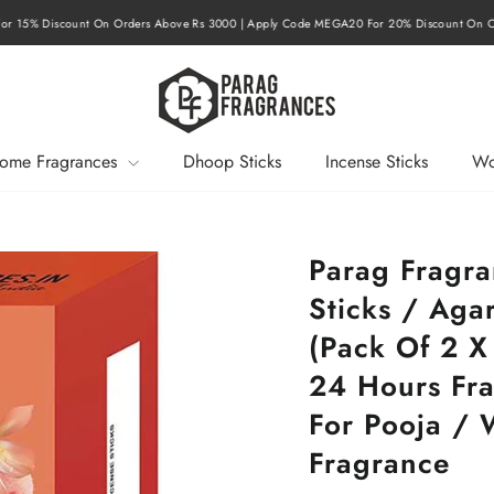
r 15% Discount On Orders Above Rs 3000 | Apply Code MEGA20 For 20% Discount On O
Pause
slideshow
ome Fragrances
Dhoop Sticks
Incense Sticks
Wo
Parag Fragra
Sticks / Agar
(Pack Of 2 X
24 Hours Fra
For Pooja /
Fragrance