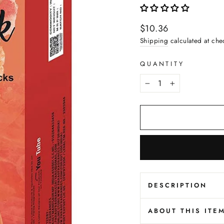
Regular
$10.36
price
Shipping
calculated at che
QUANTITY
−
+
DESCRIPTION
ABOUT THIS ITE