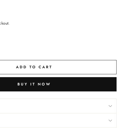
ckout.
ADD TO CART
BUY IT NOW
M