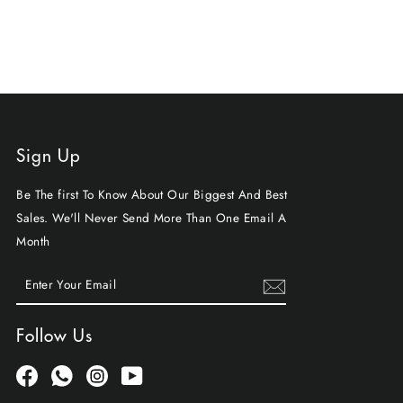
Sign Up
Be The first To Know About Our Biggest And Best
Sales. We'll Never Send More Than One Email A
Month
ENTER
SUBSCRIBE
YOUR
EMAIL
Follow Us
Facebook
Whatsapp
Instagram
YouTube