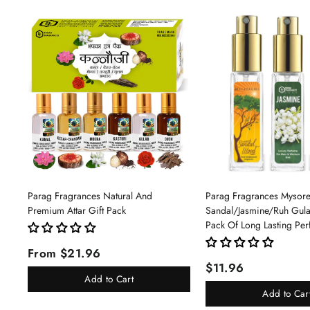
Parag Fragrances Natural And
Parag Fragrances Mysor
Premium Attar Gift Pack
Sandal/Jasmine/Ruh Gu
Pack Of Long Lasting Pe
Pc Total 24ml Perfume S
From $21.96
And Women
$11.96
Add to Cart
Add to Car