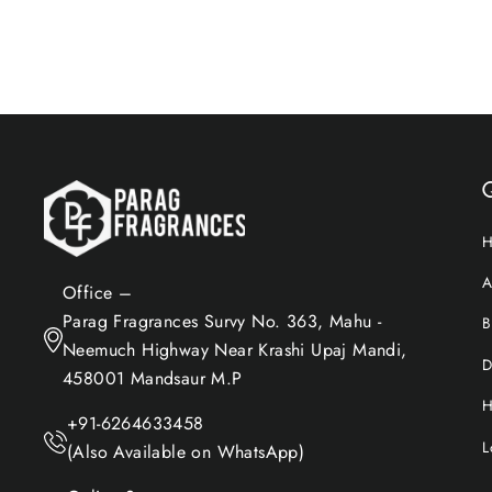
Add to Cart
Q
A
Office –
Parag Fragrances Survy No. 363, Mahu -
B
Neemuch Highway Near Krashi Upaj Mandi,
D
458001 Mandsaur M.P
H
+91-6264633458
L
(Also Available on WhatsApp)