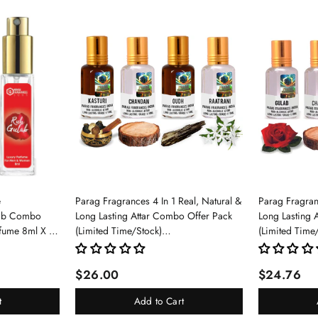
e
Parag Fragrances 4 In 1 Real, Natural &
Parag Fragranc
lab Combo
Long Lasting Attar Combo Offer Pack
Long Lasting 
rfume 8ml X 3
(Limited Time/Stock)
(Limited Time
pray For Men
(Kasturi/Chandan/Oud/Raatrani)
(Gulab/Chand
$26.00
$24.76
t
Add to Cart