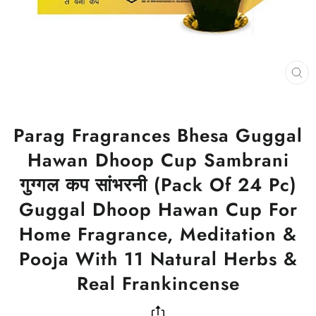
CL
(ES
Parag Fragrances Bhesa Guggal
Hawan Dhoop Cup Sambrani
गुग्गल कप सांभरनी (Pack Of 24 Pc)
Guggal Dhoop Hawan Cup For
Home Fragrance, Meditation &
Pooja With 11 Natural Herbs &
Real Frankincense