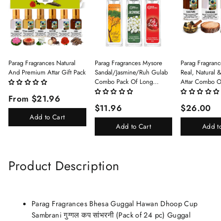
Parag Fragrances Natural
Parag Fragrances Mysore
Parag Fragranc
And Premium Attar Gift Pack
Sandal/Jasmine/Ruh Gulab
Real, Natural 
Combo Pack Of Long
Attar Combo O
Lasting Perfume 8ml X 3 Pc
(Limited Time/
From $21.96
Total 24ml Perfume Spray
(Kasturi/Chan
$11.96
$26.00
For Men And Women
Rani)
Add to Cart
Add to Cart
Add t
Product Description
Parag Fragrances Bhesa Guggal Hawan Dhoop Cup
Sambrani गुग्गल कप सांभरनी (Pack of 24 pc) Guggal