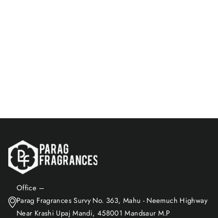
Parag Fragrances Arabian
Sandal Dhoop Sticks 280
GM
$9.96
Add to Cart
Office –
Parag Fragrances Survy No. 363, Mahu - Neemuch Highway
Near Krashi Upaj Mandi, 458001 Mandsaur M.P