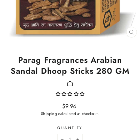
CL
(ES
Parag Fragrances Arabian
Sandal Dhoop Sticks 280 GM
Regular
$9.96
price
Shipping
calculated at checkout.
QUANTITY